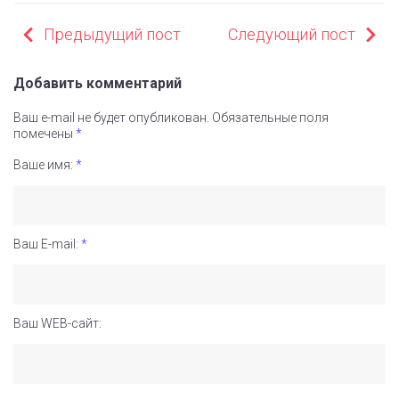
НАВИГАЦИЯ
Предыдущий пост
Следующий пост
ПО
ЗАПИСЯМ
Добавить комментарий
Ваш e-mail не будет опубликован.
Обязательные поля
помечены
*
Ваше имя:
*
Ваш E-mail:
*
Ваш WEB-сайт: