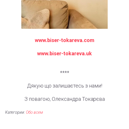
www.biser-tokareva.com
www.biser-tokareva.uk
****
Дякую
що
залишаєтесь
з
нами
!
З
повагою
,
Олександра
Токарєва
Категории:
Обо всем